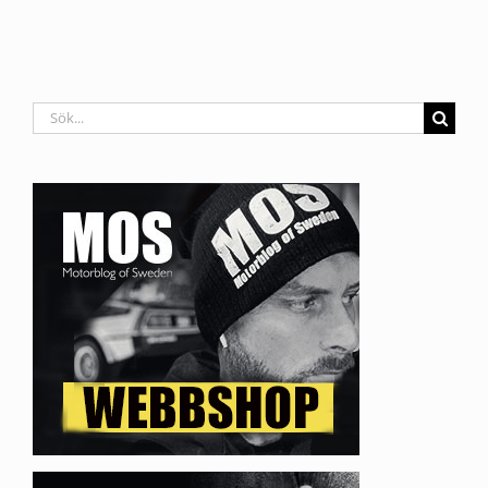
Sök
efter: