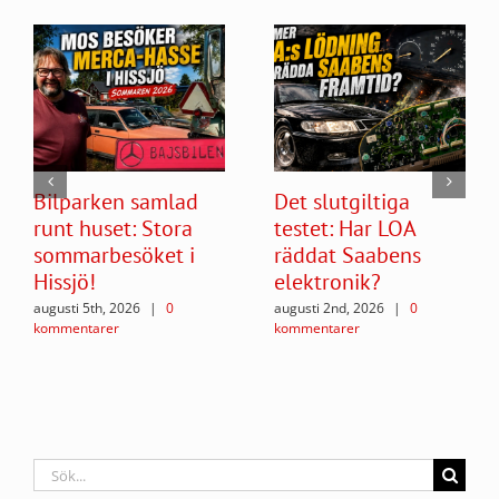
Bilparken samlad
Det slutgiltiga
runt huset: Stora
testet: Har LOA
sommarbesöket i
räddat Saabens
Hissjö!
elektronik?
augusti 5th, 2026
|
0
augusti 2nd, 2026
|
0
kommentarer
kommentarer
Sök
efter: