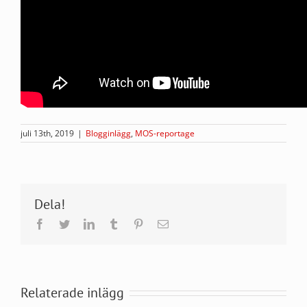
juli 13th, 2019
|
Blogginlägg
,
MOS-reportage
Dela!
Facebook
Twitter
LinkedIn
Tumblr
Pinterest
E-
post
Relaterade inlägg