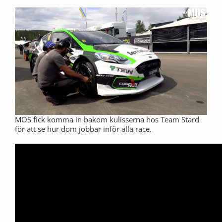
MOS fick komma in bakom kulisserna hos Team Stard
för att se hur dom jobbar inför alla race.