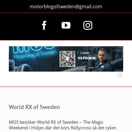
Fortsätt
motorblogofsweden@gmail.com
till
innehållet
Facebook
YouTube
Instagram
World RX of Sweden
MOS besöker World RX of Sweden – The Magic
Weekend i Höljes där det körs Rallycross så det ryker.