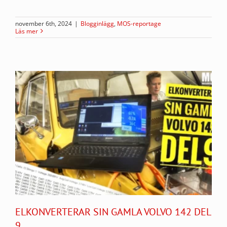
november 6th, 2024
|
Blogginlägg
,
MOS-reportage
Läs mer
ELKONVERTERAR SIN GAMLA VOLVO 142 DEL
9