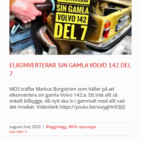
ELKONVERTERAR SIN GAMLA VOLVO 142 DEL
7
MOS träffar Markus Borgström som håller på att
elkonvertera sin gamla Volvo 142:a. Ett inte allt så
enkelt bilbygge, då nytt ska in i gammalt med allt vad
det innebär. Videolänk https://youtu.be/ioxygHn93JQ
augusti 2nd, 2023
|
Blogginlägg
,
MOS-reportage
Läs mer