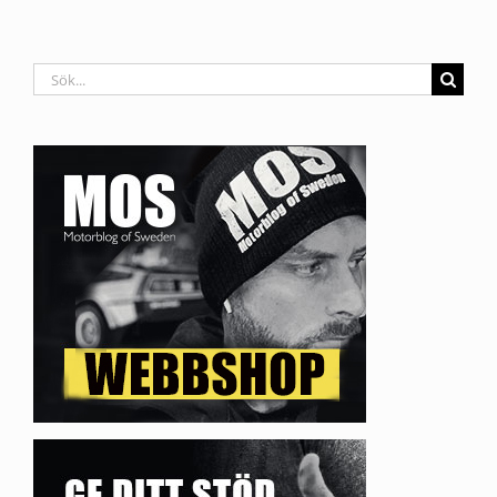
Sök
efter: