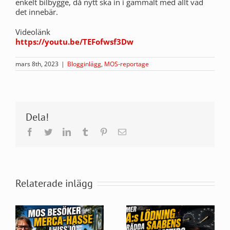
enkelt bilbygge, då nytt ska in i gammalt med allt vad
det innebär.
Videolänk
https://youtu.be/TEFofwsf3Dw
mars 8th, 2023
|
Blogginlägg
,
MOS-reportage
Dela!
Facebook
Twitter
LinkedIn
Tumblr
Pinterest
E-
post
Relaterade inlägg