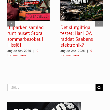
Bilparken samlad
Det slutgiltiga
runt huset: Stora
testet: Har LOA
sommarbesöket i
räddat Saabens
Hissjö!
elektronik?
augusti 5th, 2026
|
0
augusti 2nd, 2026
|
0
kommentarer
kommentarer
Sök
efter: