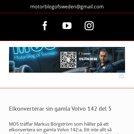
Fortsätt
motorblogofsweden@gmail.com
till
innehållet
Facebook
YouTube
Instagram
Elkonverterar sin gamla Volvo 142 del 5
MOS träffar Markus Borgström som håller på att
elkonvertera sin gamla Volvo 142:a. Ett inte allt så