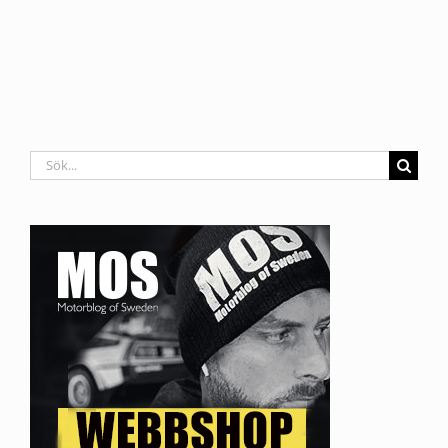
Sök
efter: