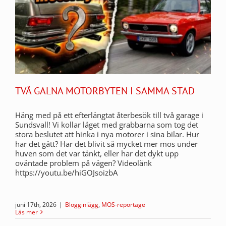
TVÅ GALNA MOTORBYTEN I SAMMA STAD
Häng med på ett efterlängtat återbesök till två garage i
Sundsvall! Vi kollar läget med grabbarna som tog det
stora beslutet att hinka i nya motorer i sina bilar. Hur
har det gått? Har det blivit så mycket mer mos under
huven som det var tänkt, eller har det dykt upp
oväntade problem på vägen? Videolänk
https://youtu.be/hiGOJsoizbA
juni 17th, 2026
|
Blogginlägg
,
MOS-reportage
Läs mer