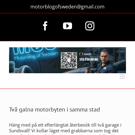
Fortsätt
motorblogofsweden@gmail.com
till
innehållet
Facebook
YouTube
Instagram
Två galna motorbyten i samma stad
Häng med på ett efterlängtat återbesök till två garage i
Sundsvall! Vi kollar läget med grabbarna som tog det