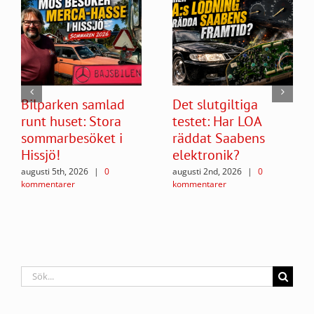
Bilparken samlad
Det slutgiltiga
runt huset: Stora
testet: Har LOA
sommarbesöket i
räddat Saabens
Hissjö!
elektronik?
augusti 5th, 2026
|
0
augusti 2nd, 2026
|
0
kommentarer
kommentarer
Sök
efter: