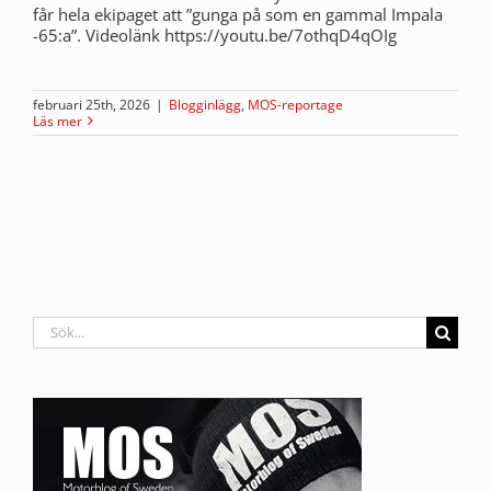
får hela ekipaget att ”gunga på som en gammal Impala
-65:a”. Videolänk https://youtu.be/7othqD4qOIg
februari 25th, 2026
|
Blogginlägg
,
MOS-reportage
Läs mer
Sök
efter: