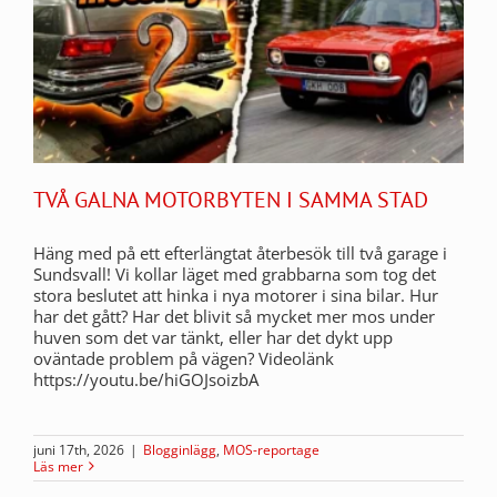
TVÅ GALNA MOTORBYTEN I SAMMA STAD
Häng med på ett efterlängtat återbesök till två garage i
Sundsvall! Vi kollar läget med grabbarna som tog det
stora beslutet att hinka i nya motorer i sina bilar. Hur
har det gått? Har det blivit så mycket mer mos under
huven som det var tänkt, eller har det dykt upp
oväntade problem på vägen? Videolänk
https://youtu.be/hiGOJsoizbA
juni 17th, 2026
|
Blogginlägg
,
MOS-reportage
Läs mer