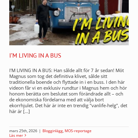
I’M LIVING IN A BUS
I'M LIVING IN A BUS: Han sålde allt för 7 år sedan! Möt
Magnus som tog det definitiva klivet, sålde sitt
traditionella boende och flyttade in i en buss. I den här
videon får vi en exklusiv rundtur i Magnus hem och hör
honom berätta om beslutet som förändrade allt – och
de ekonomiska fördelarna med att välja bort
ekorrhjulet. Det här är inte en trendig "vanlife-helg", det
här är [...]
mars 25th, 2026
|
Blogginlägg
,
MOS-reportage
Läs mer