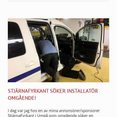
STJÄRNAFYRKANT SÖKER INSTALLATÖR
OMGÅENDE!
I dag var jag hos en av mina annonsörer/sponsorer
StjärnaFyrkant i Umeå som omgående söker en