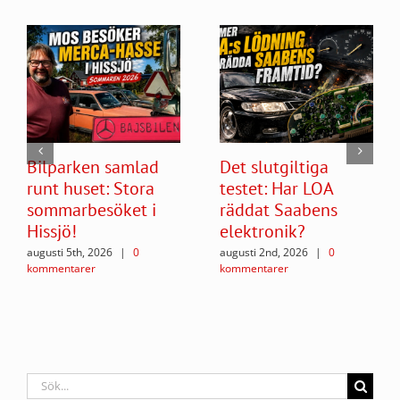
Bilparken samlad
Det slutgiltiga
runt huset: Stora
testet: Har LOA
sommarbesöket i
räddat Saabens
Hissjö!
elektronik?
augusti 5th, 2026
|
0
augusti 2nd, 2026
|
0
kommentarer
kommentarer
Sök
efter: