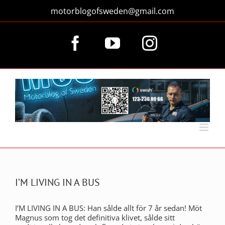
Fortsätt
motorblogofsweden@gmail.com
till
innehållet
Facebook
YouTube
Instagram
I’M LIVING IN A BUS
I’M LIVING IN A BUS: Han sålde allt för 7 år sedan! Möt
Magnus som tog det definitiva klivet, sålde sitt