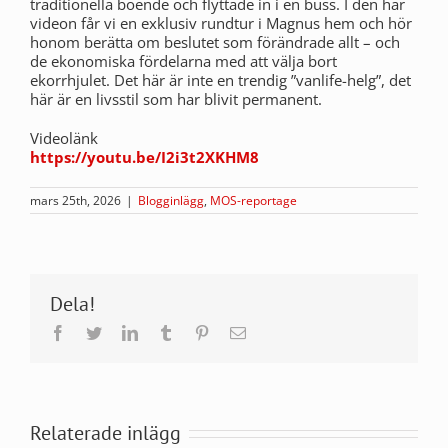
traditionella boende och flyttade in i en buss. I den här
videon får vi en exklusiv rundtur i Magnus hem och hör
honom berätta om beslutet som förändrade allt – och
de ekonomiska fördelarna med att välja bort
ekorrhjulet. Det här är inte en trendig ”vanlife-helg”, det
här är en livsstil som har blivit permanent.
Videolänk
https://youtu.be/I2i3t2XKHM8
mars 25th, 2026
|
Blogginlägg
,
MOS-reportage
Dela!
Facebook
Twitter
LinkedIn
Tumblr
Pinterest
E-
post
Relaterade inlägg