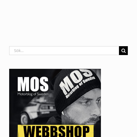
Sök
efter: