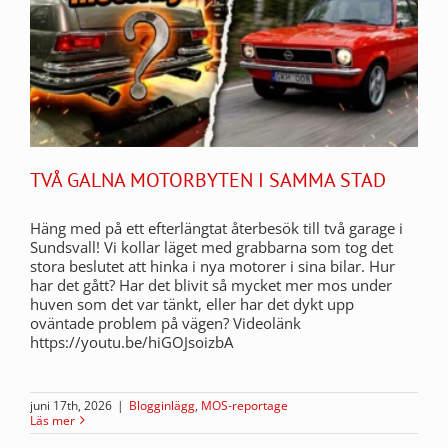
TVÅ GALNA MOTORBYTEN I SAMMA STAD
Häng med på ett efterlängtat återbesök till två garage i
Sundsvall! Vi kollar läget med grabbarna som tog det
stora beslutet att hinka i nya motorer i sina bilar. Hur
har det gått? Har det blivit så mycket mer mos under
huven som det var tänkt, eller har det dykt upp
oväntade problem på vägen? Videolänk
https://youtu.be/hiGOJsoizbA
juni 17th, 2026
|
Blogginlägg
,
MOS-reportage
Läs mer