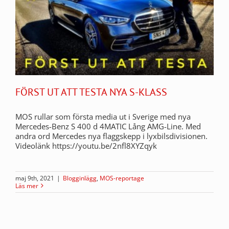
FÖRST UT ATT TESTA NYA S-KLASS
MOS rullar som första media ut i Sverige med nya
Mercedes-Benz S 400 d 4MATIC Lång AMG-Line. Med
andra ord Mercedes nya flaggskepp i lyxbilsdivisionen.
Videolänk https://youtu.be/2nfl8XYZqyk
maj 9th, 2021
|
Blogginlägg
,
MOS-reportage
Läs mer