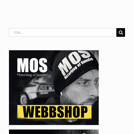
Sök
efter: