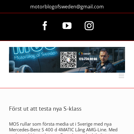
Fortsätt
motorblogofsweden@gmail.com
till
innehållet
Facebook
YouTube
Instagram
Först ut att testa nya S-klass
MOS rullar som första media ut i Sverige med nya
Mercedes-Benz S 400 d 4MATIC Lång AMG-Line. Med