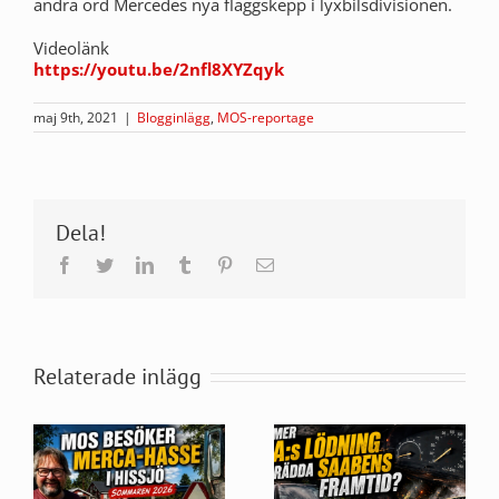
andra ord Mercedes nya flaggskepp i lyxbilsdivisionen.
Videolänk
https://youtu.be/2nfl8XYZqyk
maj 9th, 2021
|
Blogginlägg
,
MOS-reportage
Dela!
Facebook
Twitter
LinkedIn
Tumblr
Pinterest
E-
post
Relaterade inlägg