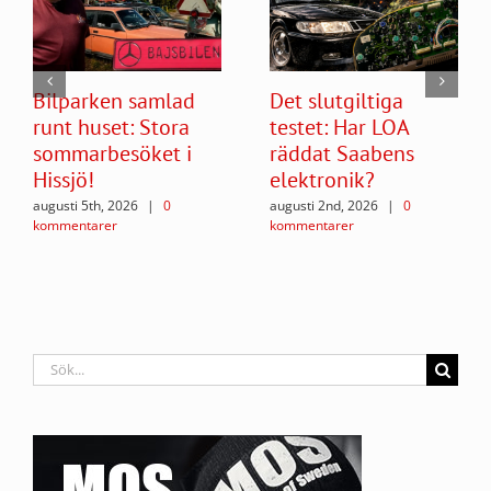
Bilparken samlad
Det slutgiltiga
runt huset: Stora
testet: Har LOA
sommarbesöket i
räddat Saabens
Hissjö!
elektronik?
augusti 5th, 2026
|
0
augusti 2nd, 2026
|
0
kommentarer
kommentarer
Sök
efter: