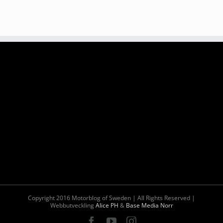
Copyright 2016 Motorblog of Sweden | All Rights Reserved |
Webbutveckling
Alice PH
&
Base Media Norr
Facebook
YouTube
Instagram