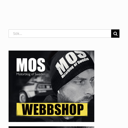
Sök
efter: