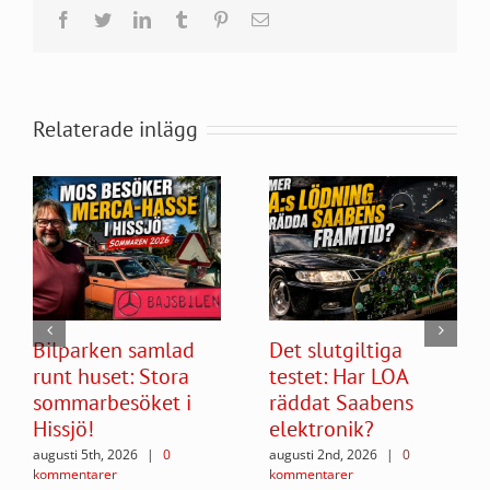
Facebook
Twitter
LinkedIn
Tumblr
Pinterest
E-
post
Relaterade inlägg
Bilparken samlad
Det slutgiltiga
runt huset: Stora
testet: Har LOA
sommarbesöket i
räddat Saabens
Hissjö!
elektronik?
augusti 5th, 2026
|
0
augusti 2nd, 2026
|
0
kommentarer
kommentarer