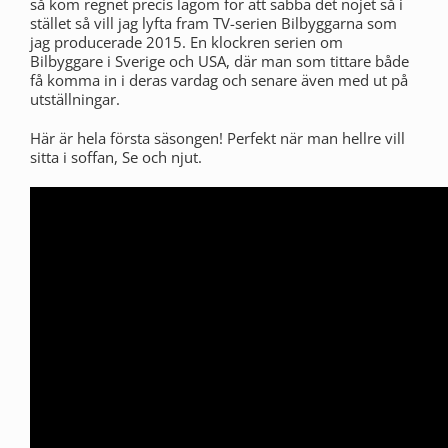
så kom regnet precis lagom för att sabba det nöjet så i
stället så vill jag lyfta fram TV-serien Bilbyggarna som
jag producerade 2015. En klockren serien om
Bilbyggare i Sverige och USA, där man som tittare både
få komma in i deras vardag och senare även med ut på
utställningar.
Här är hela första säsongen! Perfekt när man hellre vill
sitta i soffan, Se och njut.