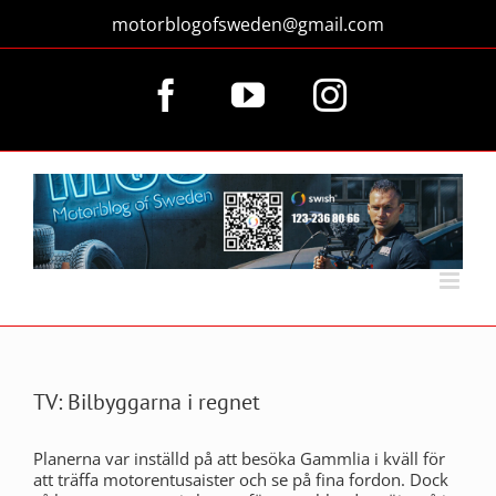
Fortsätt
motorblogofsweden@gmail.com
till
innehållet
Facebook
YouTube
Instagram
TV: Bilbyggarna i regnet
Planerna var inställd på att besöka Gammlia i kväll för
att träffa motorentusaister och se på fina fordon. Dock