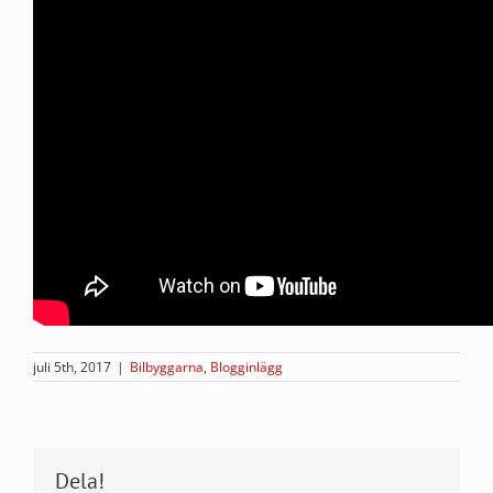
juli 5th, 2017
|
Bilbyggarna
,
Blogginlägg
Dela!