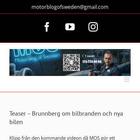
Fortsätt
motorblogofsweden@gmail.com
till
innehållet
Facebook
YouTube
Instagram
Teaser – Brunnberg om bilbranden och nya
bilen
Klipp från den kommande videon då MOS gör ett