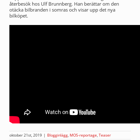
återbesök hos Ulf Brunnberg. Han berättar om den
otäcka bilbranden i somras och visar upp det nya
bilköpet.
oktober 21st, 2019
|
Blogginlägg
,
MOS-reportage
,
Teaser