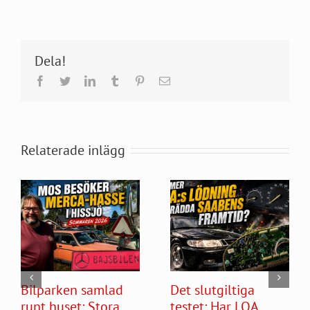
Dela!
Facebook
Twitter
LinkedIn
Tumblr
Pinterest
E-
post
Relaterade inlägg
Bilparken samlad
Det slutgiltiga
runt huset: Stora
testet: Har LOA