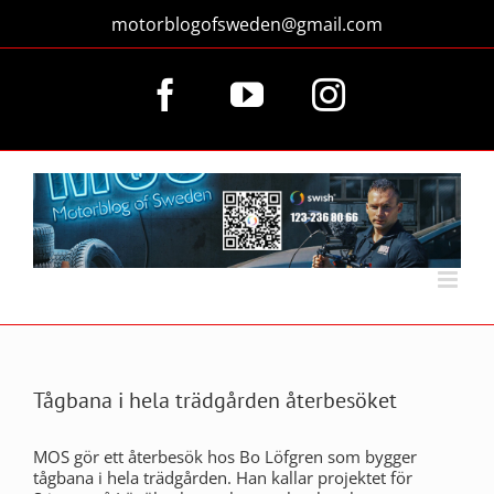
Fortsätt
motorblogofsweden@gmail.com
till
innehållet
Facebook
YouTube
Instagram
Tågbana i hela trädgården återbesöket
MOS gör ett återbesök hos Bo Löfgren som bygger
tågbana i hela trädgården. Han kallar projektet för