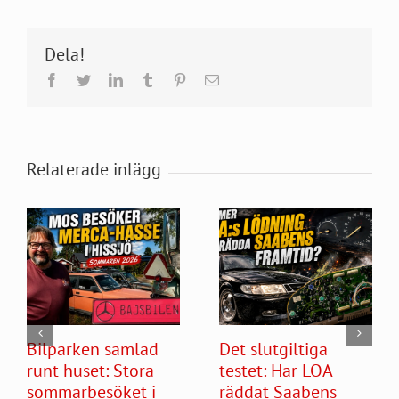
Dela!
Facebook
Twitter
LinkedIn
Tumblr
Pinterest
E-
post
Relaterade inlägg
Bilparken samlad
Det slutgiltiga
runt huset: Stora
testet: Har LOA
sommarbesöket i
räddat Saabens