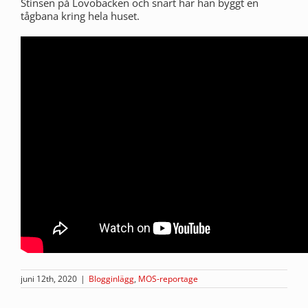
Stinsen på Lövöbacken och snart har han byggt en
tågbana kring hela huset.
juni 12th, 2020
|
Blogginlägg
,
MOS-reportage