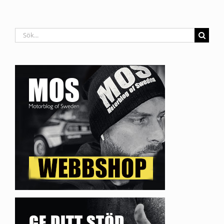
Sök
efter: