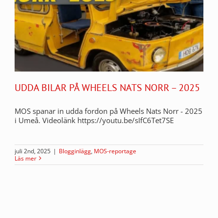
UDDA BILAR PÅ WHEELS NATS NORR – 2025
MOS spanar in udda fordon på Wheels Nats Norr - 2025
i Umeå. Videolänk https://youtu.be/sIfC6Tet7SE
juli 2nd, 2025
|
Blogginlägg
,
MOS-reportage
Läs mer