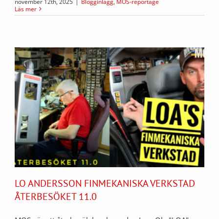
november 12th, 2025
|
Blogginlägg
,
MOS-reportage
Läs mer
LO ANDERSSON FINMEKANISKA VERKSTAD
ÅTERBESÖKET 11.0