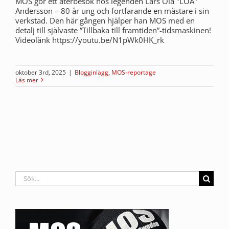
MOS gör ett återbesök hos legenden Lars Ola "LOA"
Andersson – 80 år ung och fortfarande en mästare i sin
verkstad. Den här gången hjälper han MOS med en
detalj till självaste ”Tillbaka till framtiden”-tidsmaskinen!
Videolänk https://youtu.be/N1pWk0HK_rk
oktober 3rd, 2025
|
Blogginlägg
,
MOS-reportage
Läs mer
Sök
efter: