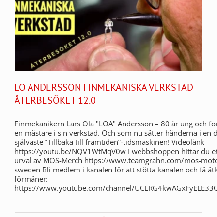
LO ANDERSSON FINMEKANISKA VERKSTAD
ÅTERBESÖKET 12.0
Finmekanikern Lars Ola "LOA" Andersson – 80 år ung och fo
en mästare i sin verkstad. Och som nu sätter händerna i en det
självaste ”Tillbaka till framtiden”-tidsmaskinen! Videolänk
https://youtu.be/NQV1WtMqV0w I webbshoppen hittar du ett
urval av MOS-Merch https://www.teamgrahn.com/mos-moto
sweden Bli medlem i kanalen för att stötta kanalen och få åtk
förmåner:
https://www.youtube.com/channel/UCLRG4kwAGxFyELE33Q