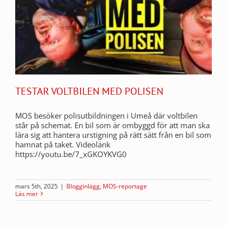
TESTAR VOLTBILEN MED POLISEN
MOS besöker polisutbildningen i Umeå där voltbilen
står på schemat. En bil som är ombyggd för att man ska
lära sig att hantera urstigning på rätt sätt från en bil som
hamnat på taket. Videolänk
https://youtu.be/7_xGKOYKVG0
mars 5th, 2025
|
Blogginlägg
,
MOS-reportage
Läs mer