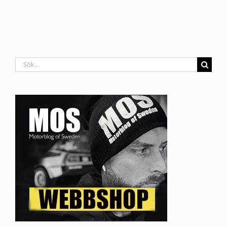
Sök
efter: