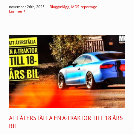
november 26th, 2025
|
Blogginlägg
,
MOS-reportage
Läs mer
ATT ÅTERSTÄLLA EN A-TRAKTOR TILL 18 ÅRS
BIL