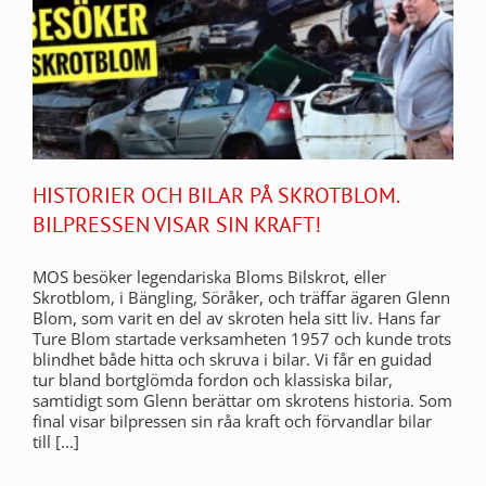
HISTORIER OCH BILAR PÅ SKROTBLOM.
BILPRESSEN VISAR SIN KRAFT!
MOS besöker legendariska Bloms Bilskrot, eller
Skrotblom, i Bängling, Söråker, och träffar ägaren Glenn
Blom, som varit en del av skroten hela sitt liv. Hans far
Ture Blom startade verksamheten 1957 och kunde trots
blindhet både hitta och skruva i bilar. Vi får en guidad
tur bland bortglömda fordon och klassiska bilar,
samtidigt som Glenn berättar om skrotens historia. Som
final visar bilpressen sin råa kraft och förvandlar bilar
till [...]