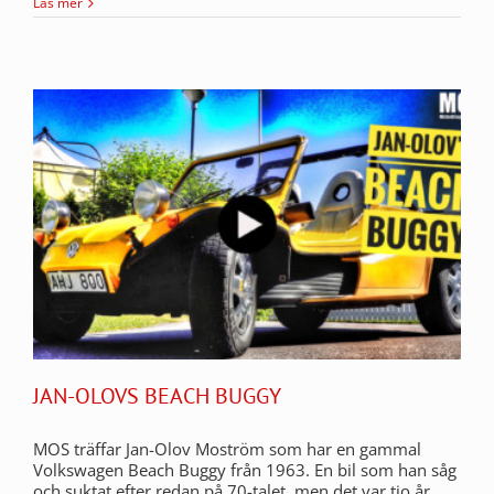
Läs mer
JAN-OLOVS BEACH BUGGY
MOS träffar Jan-Olov Moström som har en gammal
Volkswagen Beach Buggy från 1963. En bil som han såg
och suktat efter redan på 70-talet, men det var tio år