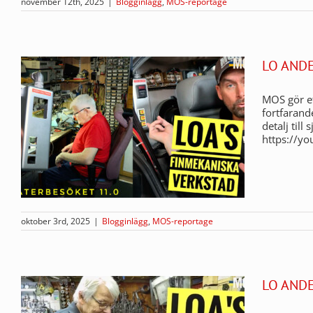
november 12th, 2025
|
Blogginlägg
,
MOS-reportage
LO AND
MOS gör et
fortfarand
detalj till
https://y
oktober 3rd, 2025
|
Blogginlägg
,
MOS-reportage
LO AND