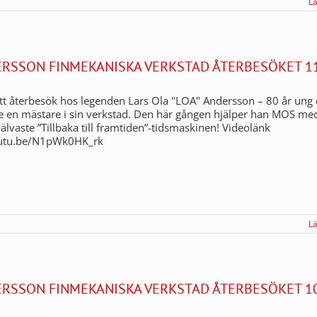
L
ERSSON FINMEKANISKA VERKSTAD ÅTERBESÖKET 11
t återbesök hos legenden Lars Ola "LOA" Andersson – 80 år ung
e en mästare i sin verkstad. Den här gången hjälper han MOS me
 självaste ”Tillbaka till framtiden”-tidsmaskinen! Videolänk
outu.be/N1pWk0HK_rk
L
ERSSON FINMEKANISKA VERKSTAD ÅTERBESÖKET 10