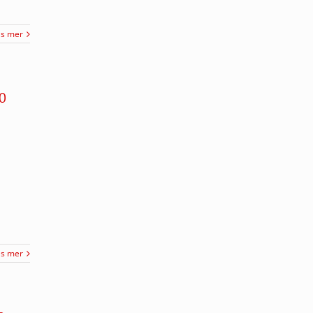
äs mer
0
äs mer