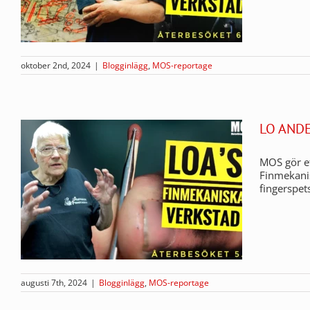
oktober 2nd, 2024
|
Blogginlägg
,
MOS-reportage
LO AND
MOS gör et
Finmekanis
fingerspet
augusti 7th, 2024
|
Blogginlägg
,
MOS-reportage