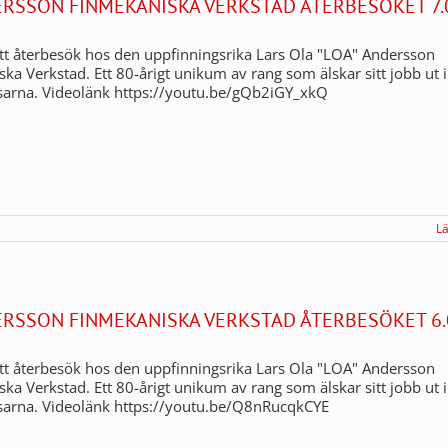
ERSSON FINMEKANISKA VERKSTAD ÅTERBESÖKET 7.
t återbesök hos den uppfinningsrika Lars Ola "LOA" Andersson
ka Verkstad. Ett 80-årigt unikum av rang som älskar sitt jobb ut i
sarna. Videolänk https://youtu.be/gQb2iGY_xkQ
L
ERSSON FINMEKANISKA VERKSTAD ÅTERBESÖKET 6.
t återbesök hos den uppfinningsrika Lars Ola "LOA" Andersson
ka Verkstad. Ett 80-årigt unikum av rang som älskar sitt jobb ut i
tsarna. Videolänk https://youtu.be/Q8nRucqkCYE