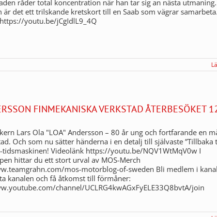
staden råder total koncentration när han tar sig an nästa utmaning
 är det ett trilskande kretskort till en Saab som vägrar samarbeta
https://youtu.be/jCgIdlL9_4Q
L
ERSSON FINMEKANISKA VERKSTAD ÅTERBESÖKET 12
ern Lars Ola "LOA" Andersson – 80 år ung och fortfarande en m
tad. Och som nu sätter händerna i en detalj till självaste ”Tillbaka t
”-tidsmaskinen! Videolänk https://youtu.be/NQV1WtMqV0w I
n hittar du ett stort urval av MOS-Merch
ww.teamgrahn.com/mos-motorblog-of-sweden Bli medlem i kana
tta kanalen och få åtkomst till förmåner:
www.youtube.com/channel/UCLRG4kwAGxFyELE33Q8bvtA/join