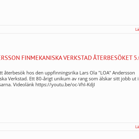
L
ERSSON FINMEKANISKA VERKSTAD ÅTERBESÖKET 5.
t återbesök hos den uppfinningsrika Lars Ola "LOA" Andersson
ka Verkstad. Ett 80-årigt unikum av rang som älskar sitt jobb ut i
sarna. Videolänk https://youtu.be/oc-VhI-KdjI
L