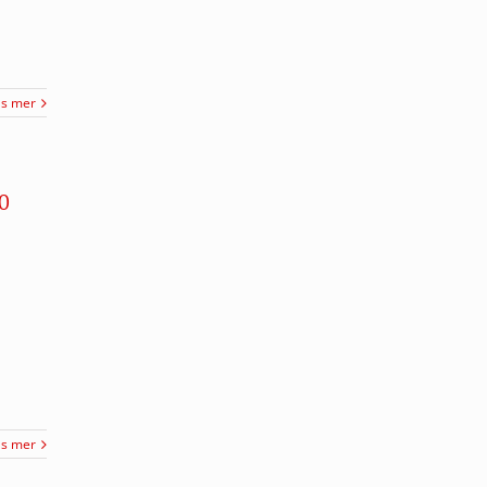
äs mer
0
äs mer