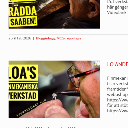
få. I verk
här gången
Videolänk 
april 1st, 2026
|
Blogginlägg
,
MOS-reportage
LO AND
Finmekanik
i sin verks
framtiden
webbshoppe
https://w
för att stö
https://