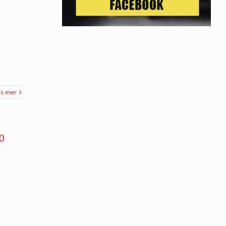
äs mer
0