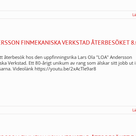
L
ERSSON FINMEKANISKA VERKSTAD ÅTERBESÖKET 8.
t återbesök hos den uppfinningsrika Lars Ola "LOA" Andersson
ka Verkstad. Ett 80-årigt unikum av rang som älskar sitt jobb ut i
sarna. Videolänk https://youtu.be/2xAcTle9ar8
L