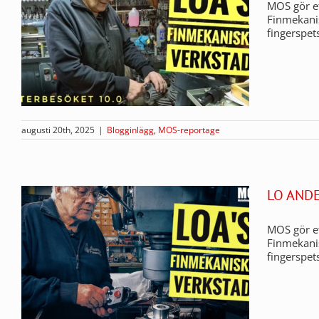
MOS gör et
Finmekanis
fingerspet
augusti 20th, 2025
|
Blogginlägg
,
MOS-reportage
LO AND
MOS gör et
Finmekanis
fingerspet