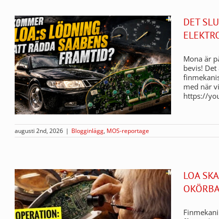
DET SLU
ELEKTR
Mona är på
bevis! Det 
finmekanis
med när vi
https://y
augusti 2nd, 2026
|
Blogginlägg
,
MOS-reportage
LOA SKA
OKÖRBA
Finmekani