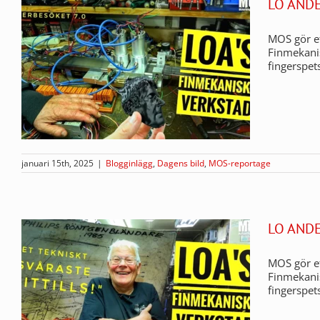
LO AND
MOS gör et
Finmekanis
fingerspet
januari 15th, 2025
|
Blogginlägg
,
Dagens bild
,
MOS-reportage
LO AND
MOS gör et
Finmekanis
fingerspe