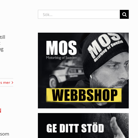
Sök
efter:
ill
t
ng
äs mer
N
n som