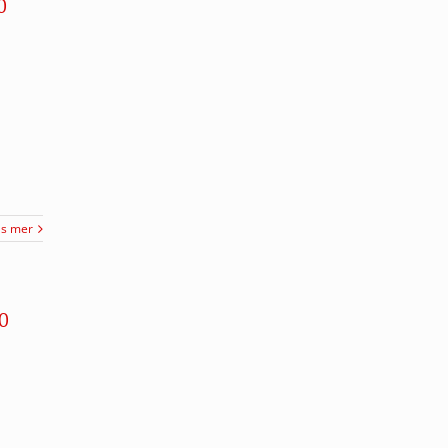
0
äs mer
0