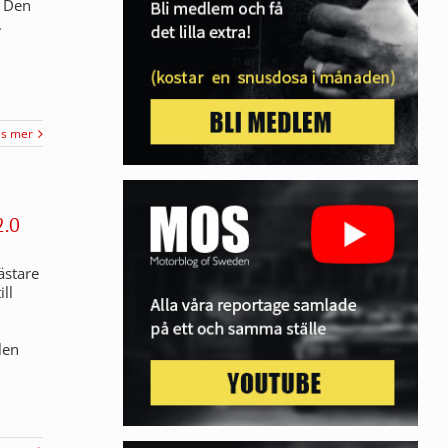
. Den
.
äs mer
.0
ästare
ill
len