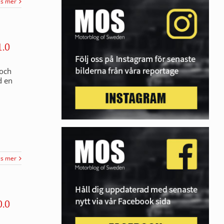
äs mer
.0
 och
d en
äs mer
.0