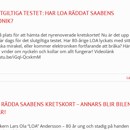
TGILTIGA TESTET: HAR LOA RÄDDAT SAABENS
ONIK?
 plats för att hämta det nyrenoverade kretskortet! Nu är det upp t
är dags för det slutgiltiga testet. Har 80-årige LOA lyckats med sit
ka mirakel, eller kommer elektroniken fortfarande att bråka? Hä
 vrider om nyckeln och kollar om allt fungerar! Videolänk
outu.be/iGqI-QcxkmM
L
 RÄDDA SAABENS KRETSKORT – ANNARS BLIR BILE
R!
kern Lars Ola “LOA” Andersson – 80 år ung och stadig på hande