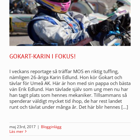
GOKART-KARIN I FOKUS!
I veckans reportage så träffar MOS en riktig tuffing,
nämligen 26-åriga Karin Edlund. Hon kör Gokart och
tävlar för Umeå AK. Här är hon med sin pappa och bästa
vän Erik Edlund. Han tävlade själv som ung men nu har
han tagit plats som hennes mekaniker. Tillsammans så
spenderar väldigt mycket tid ihop, de har rest landet
runt och tävlat under många år. Det här blir hennes [...]
maj 23rd, 2017
|
Blogginlägg
Läs mer