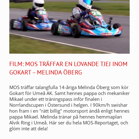
FILM: MOS TRÄFFAR EN LOVANDE TJEJ INOM
GOKART – MELINDA ÖBERG
MOS träffar talangfulla 14-åriga Melinda Öberg som kör
Gokart för Umeå AK. Samt hennes pappa och mekaniker
Mikael under ett träningspass inför finalen i
Norrlandscupen i Östersund i helgen. I 90km/h swishar
hon fram i en "rätt billig" motorsport ändå enligt hennes
pappa Mikael. Melinda tränar på hennes hemmaplan
Alvik Ring i Umeå. Här ser du hela MOS-Reportaget, och
glöm inte att dela!