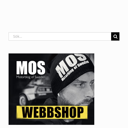
Sök
efter: