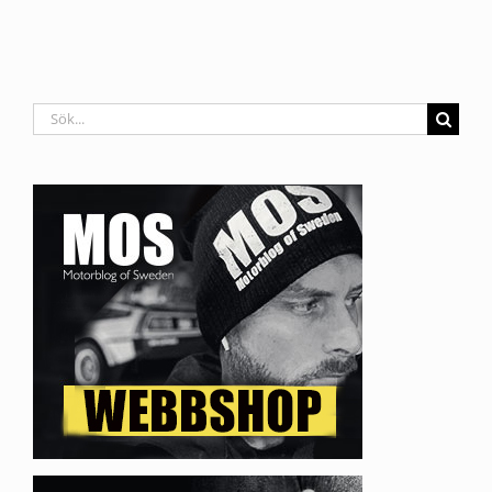
Sök
efter: