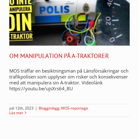
OM MANIPULATION PÅ A-TRAKTORER
MOS träffar en besiktningsman på Länsförsäkringar och
trafikpolisen som upplyser om risker och konsekvenser
med att manipulera sin A-traktor. Videolänk
https://youtu.be/ujsXrs64_8U
juli 12th, 2023
|
Blogginlägg
,
MOS-reportage
Läs mer