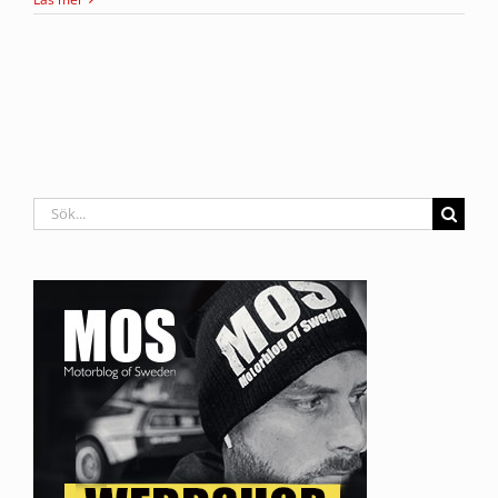
Sök
efter: