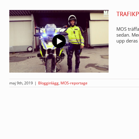
TRAFIK
MOS träffar
sedan. Med
upp deras 
maj 9th, 2019
|
Blogginlägg
,
MOS-reportage