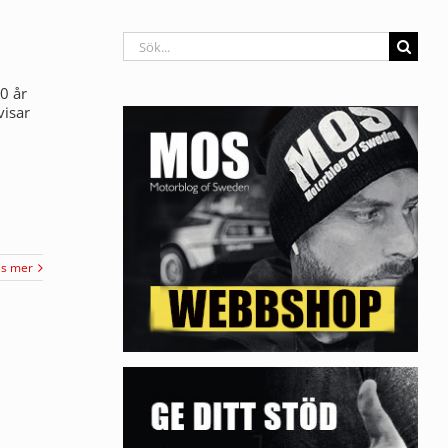
Sök
efter:
10 år
visar
äs mer