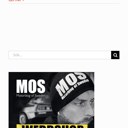
Sök
efter: