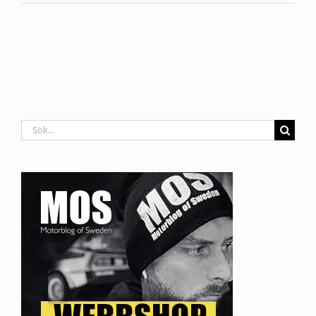
Sök
efter: