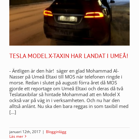
TESLA MODEL X-TAXIN HAR LANDAT I UMEÅ!
- Äntligen är den här! säger en glad Mohammad Al-
Nasser på Umeå Eltaxi till MOS när telefonen ringde i
morse. Redan i slutet på augusti förra året då MOS
gjorde ett reportage om Umeå Eltaxi och deras då två
Teslataxibilar så hintade Mohammad att en Model X
också var på väg in i verksamheten. Och nu har den
alltså anlänt. Nu ska den bara reggas in som taxibil med
[...]
januari 12th, 2017
|
Blogginlägg
Läs mer