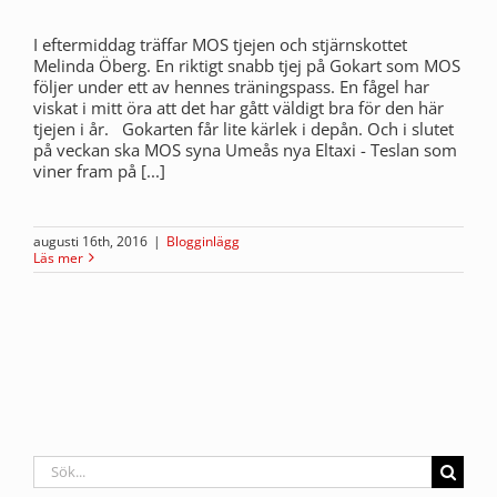
I eftermiddag träffar MOS tjejen och stjärnskottet
Melinda Öberg. En riktigt snabb tjej på Gokart som MOS
följer under ett av hennes träningspass. En fågel har
viskat i mitt öra att det har gått väldigt bra för den här
tjejen i år. Gokarten får lite kärlek i depån. Och i slutet
på veckan ska MOS syna Umeås nya Eltaxi - Teslan som
viner fram på [...]
augusti 16th, 2016
|
Blogginlägg
Läs mer
Sök
efter: