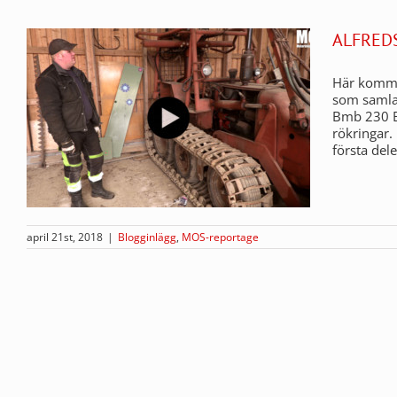
ALFRED
Här kommer
som samlar
Bmb 230 B
rökringar
första del
april 21st, 2018
|
Blogginlägg
,
MOS-reportage