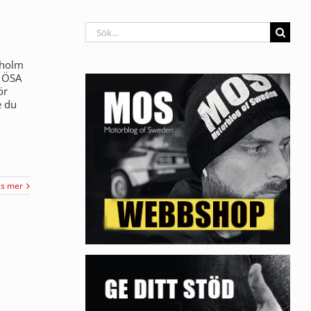
Sök
efter:
rholm
- ÖSA
ör
e du
äs mer