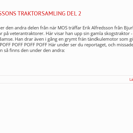
SSONS TRAKTORSAMLING DEL 2
 den andra delen från när MOS träffar Erik Alfredsson från Bju
 på veterantraktorer. Här visar han upp sin gamla skogstraktor 
amse. Han drar även i gång en grymt frän tändkulemotor som g
. POFF POFF POFF POFF Här under ser du reportaget, och missad
en så finns den under den andra:
L