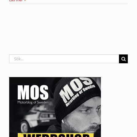
Sök
efter: