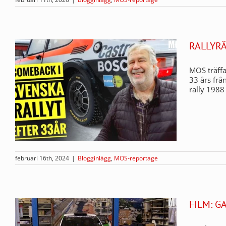
RALLYRÄ
MOS träffa
33 års frå
rally 198
februari 16th, 2024
|
Blogginlägg
,
MOS-reportage
FILM: 