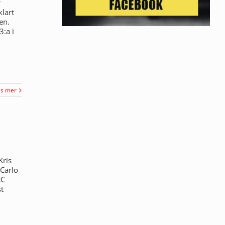
r
klart
ten.
3:a i
äs mer
Kris
 Carlo
RC
t