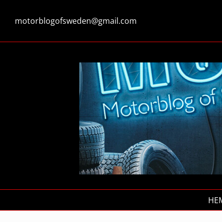
Fortsätt
till
motorblogofsweden@gmail.com
innehållet
HE