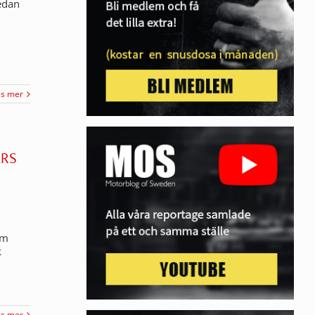
Sedan
äs mer
ÅRS
om
k
äs mer