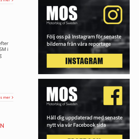
fter
SM i
g
äs mer
ON