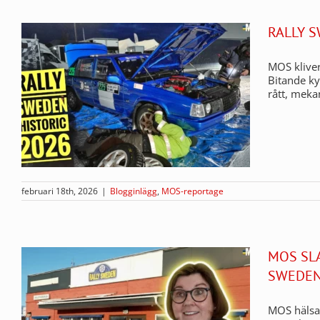
RALLY S
MOS kliver
Bitande ky
rått, meka
februari 18th, 2026
|
Blogginlägg
,
MOS-reportage
MOS SL
SWEDE
MOS hälsar