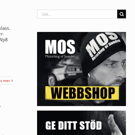
Sök
efter:
klass.
r:
TWp8
äs mer
Y