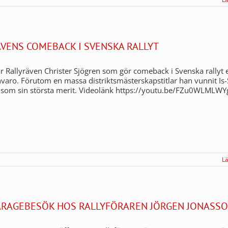
VENS COMEBACK I SVENSKA RALLYT
r Rallyräven Christer Sjögren som gör comeback i Svenska rallyt e
nvaro. Förutom en massa distriktsmästerskapstitlar han vunnit Is-
8 som sin största merit. Videolänk https://youtu.be/FZu0WLMLWY
L
GARAGEBESÖK HOS RALLYFÖRAREN JÖRGEN JONASS