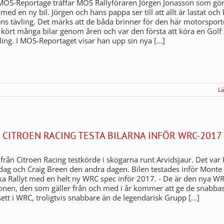
MOS-Reportage träffar MOS Rallyföraren Jörgen Jonasson som gö
d en ny bil. Jörgen och hans pappa ser till att allt är lastat och 
ens tävling. Det märks att de båda brinner för den här motorspor
 kört många bilar genom åren och var den första att köra en Golf 
ling. I MOS-Reportaget visar han upp sin nya [...]
L
E CITROEN RACING TESTA BILARNA INFÖR WRC-2017
 från Citroen Racing testkörde i skogarna runt Arvidsjaur. Det var 
ag och Craig Breen den andra dagen. Bilen testades inför Monte
a Rallyt med en helt ny WRC spec inför 2017. - De är den nya W
ionen, den som gäller från och med i år kommer att ge de snabbas
sett i WRC, troligtvis snabbare än de legendarisk Grupp [...]