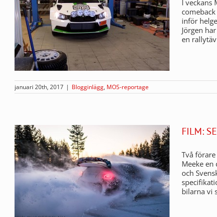
I veckans 
comeback me
inför helg
Jörgen har
en rallytäv
januari 20th, 2017
|
Blogginlägg
,
MOS-reportage
FILM: S
Två förare
Meeke en d
och Svensk
specifikat
bilarna vi 