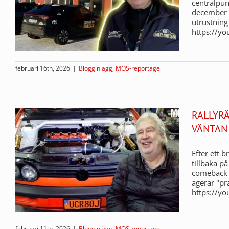
centralpunk
december ä
utrustning
https://y
februari 16th, 2026
|
Blogginlägg
,
MOS-reportage
RALLYRÄ
VÄNTAN
Efter ett 
tillbaka p
comeback i
agerar "pr
https://y
februari 11th, 2026
|
Blogginlägg
,
MOS-reportage