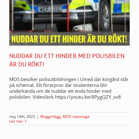
NUDDAR DU ETT HINDER MED POLISBILEN
ÄR DU RÖKT!
MOS besöker polisutbildningen i Umeå där körgård står
på schemat. Ett förarprov där studenterna blir
underkända om de nuddar ett enda hinder med
polisbilen. Videolänk https://youtu.be/8PygQZY_xx8
maj 14th, 2025
|
Blogginlägg
,
MOS-reportage
Läs mer