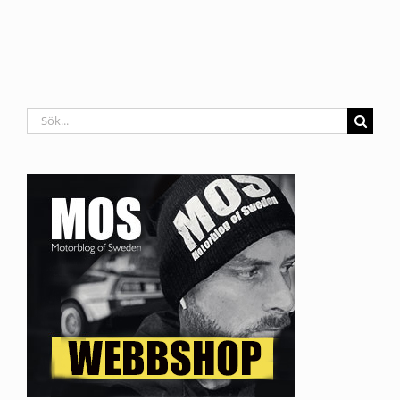
Sök
efter: