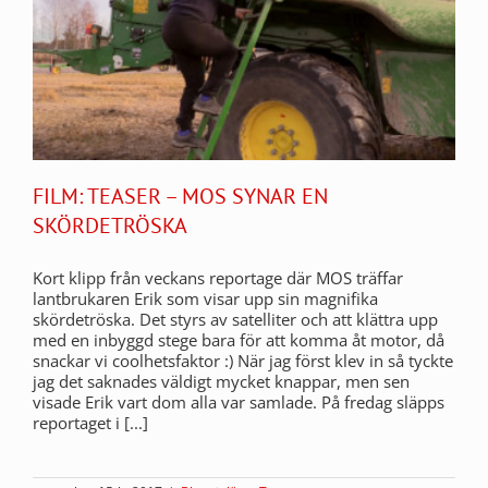
FILM: TEASER – MOS SYNAR EN
SKÖRDETRÖSKA
Kort klipp från veckans reportage där MOS träffar
lantbrukaren Erik som visar upp sin magnifika
skördetröska. Det styrs av satelliter och att klättra upp
med en inbyggd stege bara för att komma åt motor, då
snackar vi coolhetsfaktor :) När jag först klev in så tyckte
jag det saknades väldigt mycket knappar, men sen
visade Erik vart dom alla var samlade. På fredag släpps
reportaget i [...]