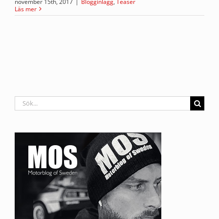
november 15th, 2017
|
Blogginlägg
,
Teaser
Läs mer
Sök
efter: