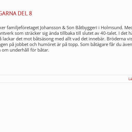
GARNA DEL 8
r familjeföretaget Johansson & Son Båtbyggeri i Holmsund. Med
tverk som sträcker sig ända tillbaka till slutet av 40-talet. I det h
så lackar det mot båtsäsong med allt vad det innebär. Bröderna vi
gen på jobbet och humöret är på topp. Som båtägare får du även
ta om underhåll för båtar.
L