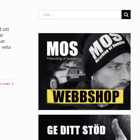
Sök
efter:
 sitt
är
sar
 veta
äs mer