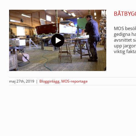
BÅTBYG
MOS besöke
gedigna han
avsnittet 
upp jargon
viktig fak
maj 27th, 2019
|
Blogginlägg
,
MOS-reportage