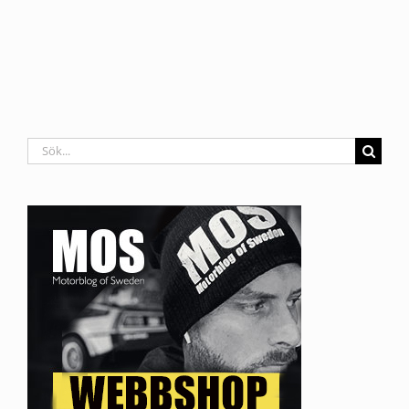
Sök
efter: