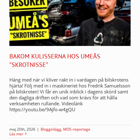
BAKOM KULISSERNA HOS UMEÅS
”SKROTNISSE”
Häng med när vi kliver rakt in i vardagen på bilskrotens
hjärta! Följ med in i maskineriet hos Fredrik Samuelsson
på bilskroten! Vi får en unik inblick i dagens skörd samt
den dagliga driften och vad som krävs för att hålla
verksamheten rullande. Videolänk
https://youtu.be/9Ajfo-w4gQU
maj 20th, 2026
|
Blogginlägg
,
MOS-reportage
Läs mer