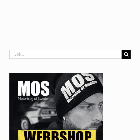
Sök
efter: