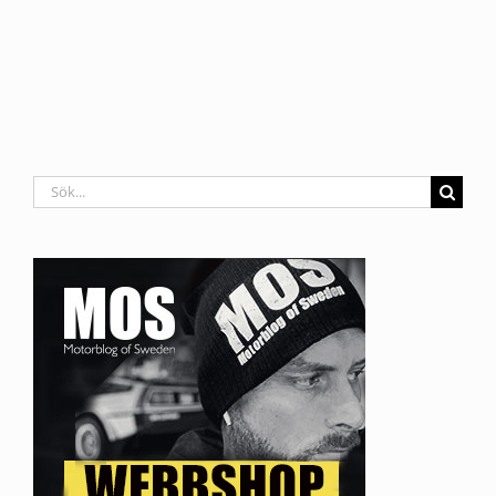
Sök
efter: