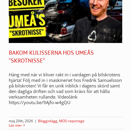
BAKOM KULISSERNA HOS UMEÅS
”SKROTNISSE”
Häng med när vi kliver rakt in i vardagen på bilskrotens
hjärta! Följ med in i maskineriet hos Fredrik Samuelsson
på bilskroten! Vi får en unik inblick i dagens skörd samt
den dagliga driften och vad som krävs för att hålla
verksamheten rullande. Videolänk
https://youtu.be/9Ajfo-w4gQU
maj 20th, 2026
|
Blogginlägg
,
MOS-reportage
Läs mer