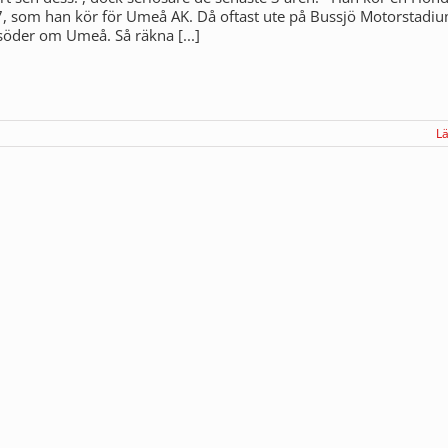
, som han kör för Umeå AK. Då oftast ute på Bussjö Motorstadi
söder om Umeå. Så räkna [...]
L