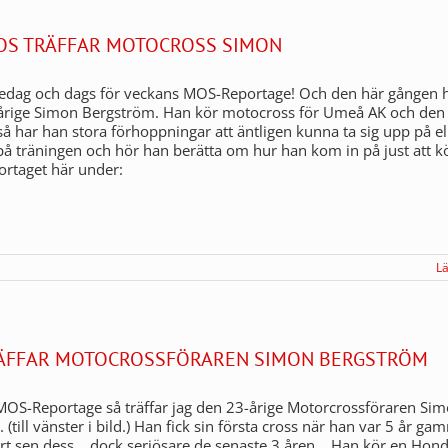
MOS TRÄFFAR MOTOCROSS SIMON
redag och dags för veckans MOS-Reportage! Och den här gången h
-årige Simon Bergström. Han kör motocross för Umeå AK och den
å har han stora förhoppningar att äntligen kunna ta sig upp på eli
å träningen och hör han berätta om hur han kom in på just att k
portaget här under:
L
ÄFFAR MOTOCROSSFÖRAREN SIMON BERGSTRÖM
MOS-Reportage så träffar jag den 23-årige Motorcrossföraren Si
(till vänster i bild.) Han fick sin första cross när han var 5 år ga
rt sen dess. , dock seriösare de senaste 3 åren. Han kör en Hon