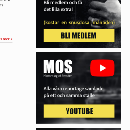
um
äs mer