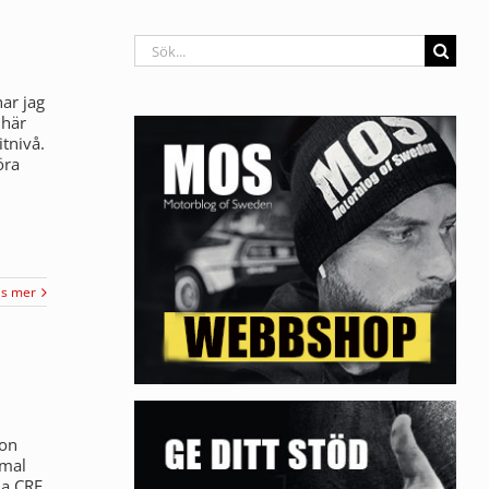
Sök
efter:
ar jag
 här
tnivå.
öra
äs mer
mon
mmal
da CRF