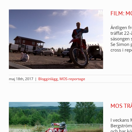
FILM: 
Äntligen f
träffat 22
säsongen s
Se Simon p
cross i re
maj 18th, 2017
|
Blogginlägg
,
MOS-reportage
MOS TR
I veckans 
Bergström. 
och har kö