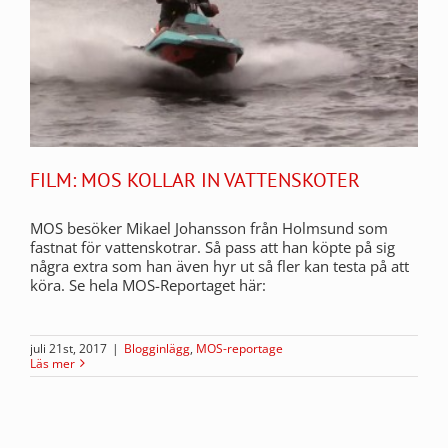
FILM: MOS KOLLAR IN VATTENSKOTER
MOS besöker Mikael Johansson från Holmsund som
fastnat för vattenskotrar. Så pass att han köpte på sig
några extra som han även hyr ut så fler kan testa på att
köra. Se hela MOS-Reportaget här:
juli 21st, 2017
|
Blogginlägg
,
MOS-reportage
Läs mer