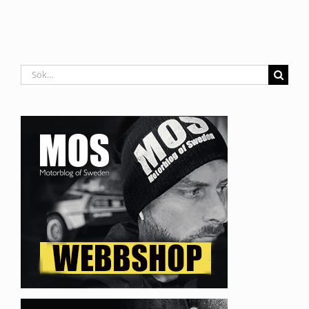
Sök
efter: