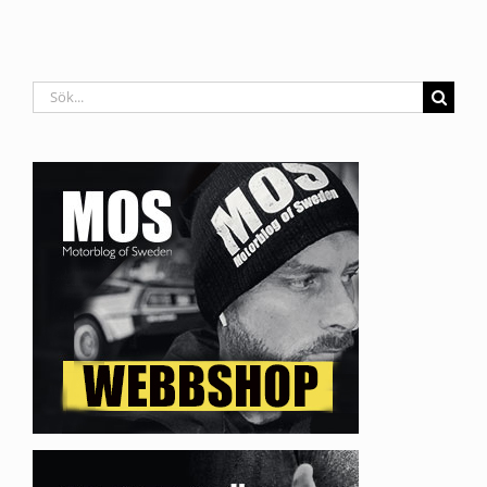
Sök
efter: