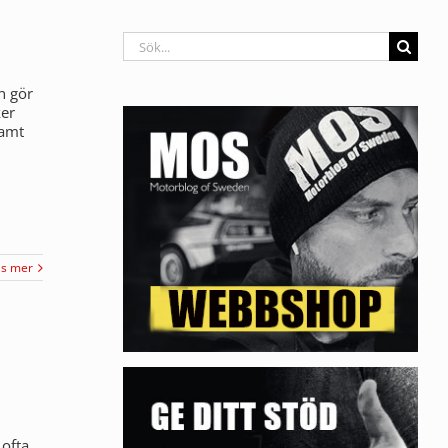
Sök
efter:
n gör
ker
samt
äs mer
ofta.