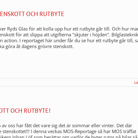
STENSKOTT OCH RUTBYTE
r Ryds Glas för att kolla upp hur ett rutbyte går till. Och hur ma
nskott för att slippa att utgifterna "skjuter i höjden". Bilglastekni
n action. I reportaget här under får du se hur ett rutbyte går till, 
a göra åt dagens grövre stenskott.
L
OTT OCH RUTBYTE!
 av oss har fått det vare sig det är sommar eller vinter. Det där
 stenskottet!!! I denna veckas MOS-Reportage så har MOS träffat
nikern Johan Löf som berättar om varför de byter rutor på bilar så 