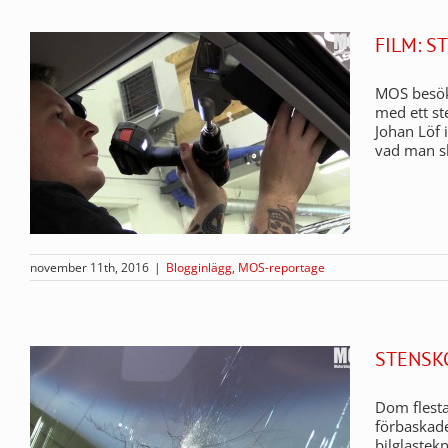
FILM: 
MOS besöke
med ett ste
Johan Löf i
vad man sk
november 11th, 2016
|
Blogginlägg
,
MOS-reportage
STENSK
Dom flesta
förbaskade
bilglastek