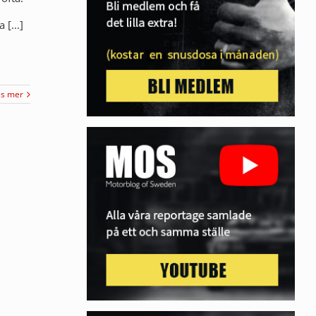
[...]
äs mer