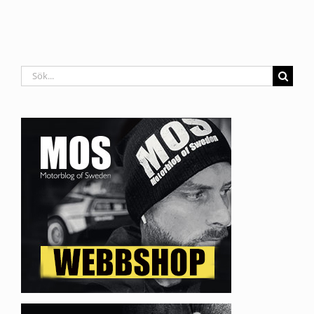
Sök
efter: