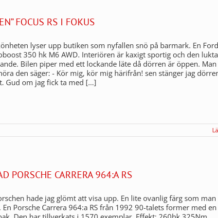
EN” FOCUS RS I FOKUS
önheten lyser upp butiken som nyfallen snö på barmark. En For
oboost 350 hk M6 AWD. Interiören är kaxigt sportig och den lukta
ande. Bilen piper med ett lockande läte då dörren är öppen. Man
 höra den säger: - Kör mig, kör mig härifrån! sen stänger jag dörre
yst. Gud om jag fick ta med [...]
L
AD PORSCHE CARRERA 964:A RS
rschen hade jag glömt att visa upp. En lite ovanlig färg som man 
a. En Porsche Carrera 964:a RS från 1992 90-talets former med en 
bak. Den har tillverkats i 1570 exemplar. Effekt: 260hk 325Nm