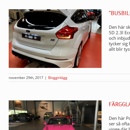
”BUSBIL
Den här sk
5D 2.3l Ec
och inbjud
tycker sig
allt blir t
november 29th, 2017
|
Blogginlägg
FÄRGGL
Den här Po
ser så oft
vinge där 