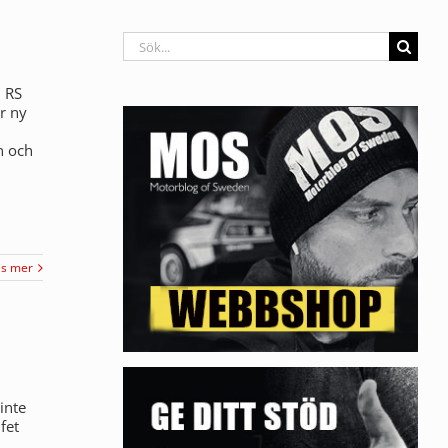
Sök
efter:
d RS
r ny
n och
äs mer
inte
fet