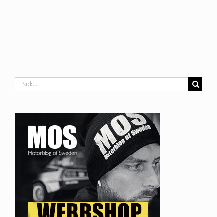
Sök
efter: