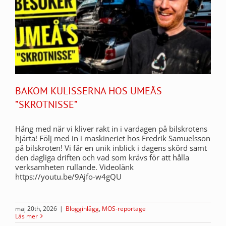
BAKOM KULISSERNA HOS UMEÅS
”SKROTNISSE”
Häng med när vi kliver rakt in i vardagen på bilskrotens
hjärta! Följ med in i maskineriet hos Fredrik Samuelsson
på bilskroten! Vi får en unik inblick i dagens skörd samt
den dagliga driften och vad som krävs för att hålla
verksamheten rullande. Videolänk
https://youtu.be/9Ajfo-w4gQU
maj 20th, 2026
|
Blogginlägg
,
MOS-reportage
Läs mer