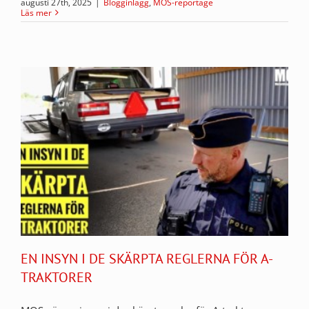
augusti 27th, 2025
|
Blogginlägg
,
MOS-reportage
Läs mer
EN INSYN I DE SKÄRPTA REGLERNA FÖR A-
TRAKTORER