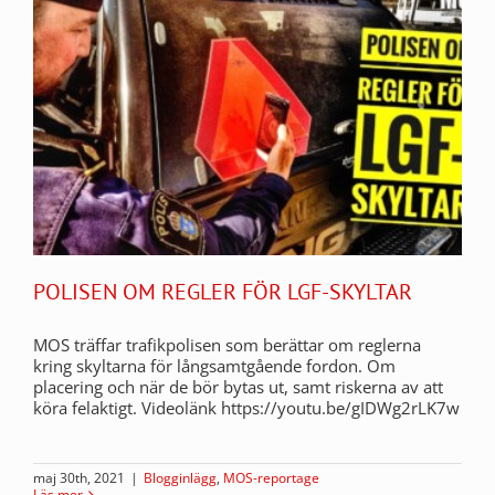
POLISEN OM REGLER FÖR LGF-SKYLTAR
MOS träffar trafikpolisen som berättar om reglerna
kring skyltarna för långsamtgående fordon. Om
placering och när de bör bytas ut, samt riskerna av att
köra felaktigt. Videolänk https://youtu.be/gIDWg2rLK7w
maj 30th, 2021
|
Blogginlägg
,
MOS-reportage
Läs mer