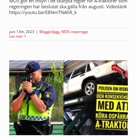
MOS gör en insyn i de skärpta regler för A-traktorer som
regeringen har beslutat ska gälla från augusti. Videolänk
https://youtu.be/E8NmTNAhR_k
juni 13th, 2023
|
Blogginlägg
,
MOS-reportage
Läs mer