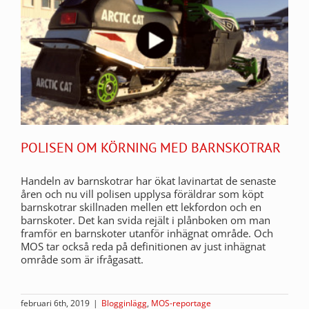
POLISEN OM KÖRNING MED BARNSKOTRAR
Handeln av barnskotrar har ökat lavinartat de senaste
åren och nu vill polisen upplysa föräldrar som köpt
barnskotrar skillnaden mellen ett lekfordon och en
barnskoter. Det kan svida rejält i plånboken om man
framför en barnskoter utanför inhägnat område. Och
MOS tar också reda på definitionen av just inhägnat
område som är ifrågasatt.
februari 6th, 2019
|
Blogginlägg
,
MOS-reportage