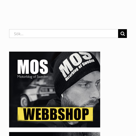
Sök
efter: