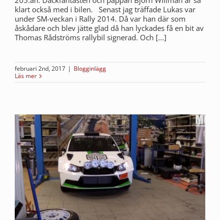
205:an. Däckfantasten och pappan Björn Willman är så
klart också med i bilen. Senast jag träffade Lukas var
under SM-veckan i Rally 2014. Då var han där som
åskådare och blev jätte glad då han lyckades få en bit av
Thomas Rådströms rallybil signerad. Och [...]
februari 2nd, 2017
|
Blogginlägg
Läs mer