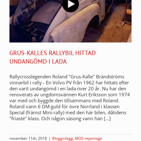
GRUS-KALLES RALLYBIL HITTAD
UNDANGÖMD I LADA
Rallycrosslegenden Roland "Grus-Kalle" Brändströms
vinnarbil i rally - En Volvo PV från 1962 har hittats efter
den varit undangömd i en lada över 20 år. Nu har den
renoverats av ungdomsvännen Kurt Eriksson som 1974
var med och byggde den tillsammans med Roland.
Roland vann 6 DM-guld för övre Norrland i klassen
Special (främst Mini-rally) med den här bilen, dåtidens
"friaste" klass. Och någon säsong vann han [...]
november 11th, 2018
|
Blogginlägg
,
MOS-reportage