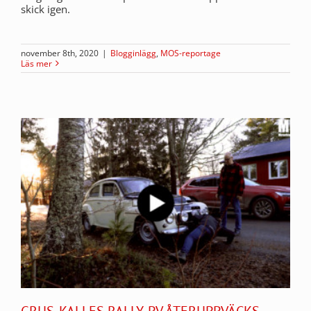
skick igen.
november 8th, 2020
|
Blogginlägg
,
MOS-reportage
Läs mer
GRUS-KALLES RALLY-PV ÅTERUPPVÄCKS