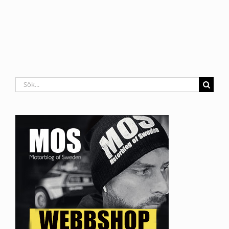
Sök
efter: