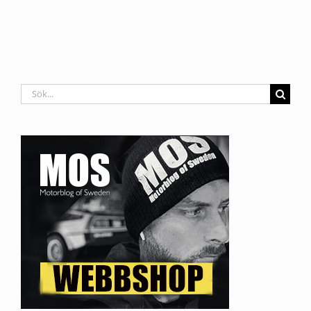
Sök
efter: