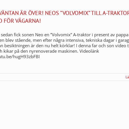
 VÄNTAN ÄR ÖVER! NEOS ”VOLVOMIX” TILL A-TRAKTO
O FÖR VÄGARNA!
r sedan fick sonen Neo en ”Volvomix” A-traktor i present av pappa
Den blev stående, men efter några intensiva, tekniska dagar i garag
an besiktningen är den nu helt körklar! I denna far och son video t
ch kikar på den nyrenoverade maskinen. Videolänk
outu.be/hugH93zbFBI
L