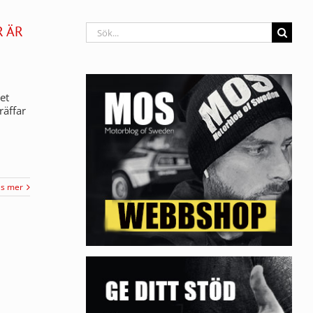
Sök
R ÄR
efter:
et
räffar
äs mer