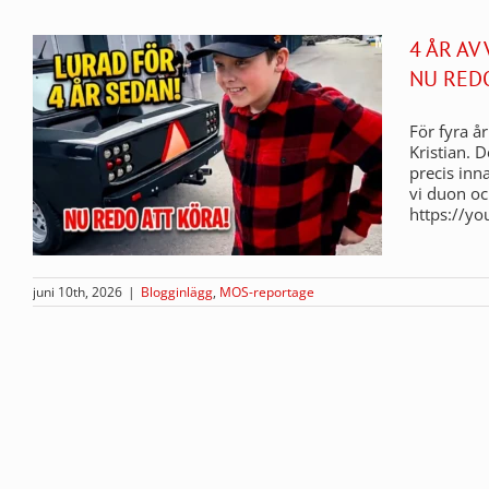
4 ÅR AV
NU RED
För fyra å
Kristian. 
precis inn
vi duon o
https://y
juni 10th, 2026
|
Blogginlägg
,
MOS-reportage