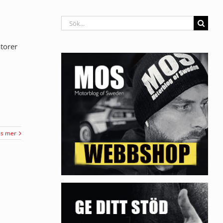
Sök
efter:
torer
äs mer